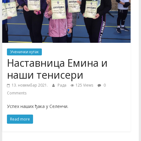
Основна
школа
Ученички кутак
Наставница Емина и
наши тенисери
13. новембар 2021.
Рада
125 Views
0
Comments
Успех наших ђака у Селенчи.
Read more