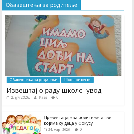
Обавештења за родитеље
Обавештења за родитеље
Школске вести
Извештај о раду школе -увод
2. јул 2026.
Рада
0
Презентације за родитеље и све
којима су деца у фокусу!
0
24. март 2026.