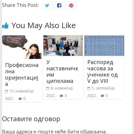
Share This Post:
You May Also Like
У
Распоред
Професиона
наставничк
часова за
лна
им
ученике од
оријентациј
ципелама
V до VIII
а
8. новембар
5. септембар
15. новембар
2022.
0
2022.
0
2021.
0
Оставите одговор
Ваша адреса е-поште неће бити објављена.