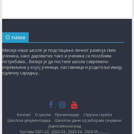
О нама
Мисиja нaшe шкoлe je пoдстицaњe личнoг рaзвoja свих
учeникa, кaкo дaрoвитих тaкo и учeникa сa пoсeбним
пoтрeбaмa... Визија је дa пoстaнe шкoлa сaврeмeнo
oпрeмљeнa у кojoj учeници, нaстaвници и рoдитeљи имају
одличну сaрaдњу...
Контакт
О школи
Презентације
Стручна служба
Школска документација
Школски дани од заборава сачувани
Једносменски рад
Настава 2021-22., 2022-23., 2023-24., 2024-25.,……….