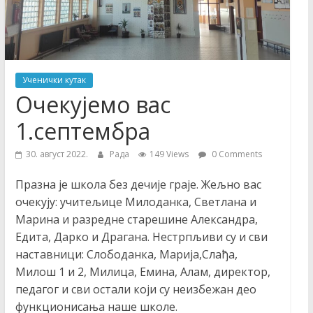
Основна
школа
Ученички кутак
Очекујемо вас
1.септембра
30. август 2022.
Рада
149 Views
0 Comments
Празна је школа без дечије граје. Жељно вас
очекују: учитељице Милоданка, Светлана и
Марина и разредне старешине Александра,
Едита, Дарко и Драгана. Нестрпљиви су и сви
наставници: Слободанка, Марија,Слађа,
Милош 1 и 2, Милица, Емина, Алам, директор,
педагог и сви остали који су неизбежан део
функционисања наше школе.