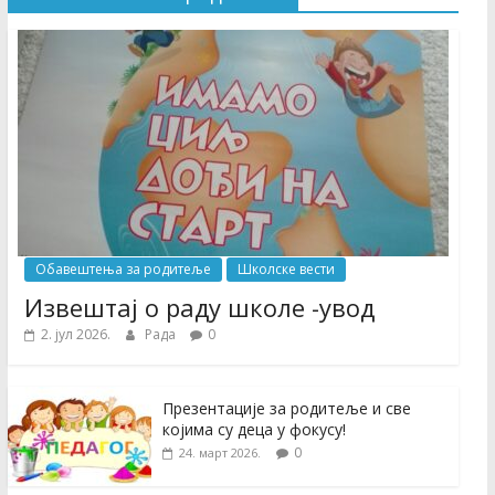
Обавештења за родитеље
Школске вести
Извештај о раду школе -увод
2. јул 2026.
Рада
0
Презентације за родитеље и све
којима су деца у фокусу!
0
24. март 2026.