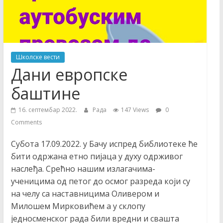
Основна
школа
Школске вести
Дани европске
баштине
16. септембар 2022.
Рада
147 Views
0
Comments
Субота 17.09.2022. у Бачу испред библиотеке ће
бити одржана етно пијаца у духу одрживог
наслеђа. Срећно нашим излагачима-
ученицима од петог до осмог разреда који су
на челу са наставницима Оливером и
Милошем Мирковићем а у склопу
једносменског рада били вредни и свашта