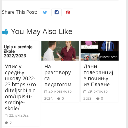
Share This Post:
You May Also Like
Упис у
На
Дани
средњу
разговору
толеранциј
школу 2022-
са
е почињу
23.https://ro
педагогом
из Плавне
diteljsrbija.c
26. новембар
29. октобар
om/upis-u-
2024.
0
2023.
0
srednje-
skole/
22. јун 2022.
0