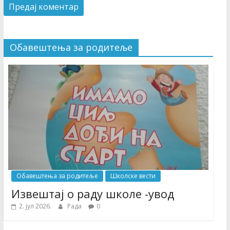
Обавештења за родитеље
Обавештења за родитеље
Школске вести
Извештај о раду школе -увод
2. јул 2026.
Рада
0